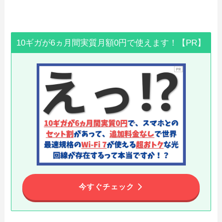
10ギガが6ヵ月間実質月額0円で使えます！【PR】
今すぐチェック