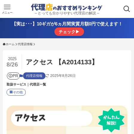
メニュー
～とっても分かりやすい代理店の解説～
【実は･･･】10ギガが6ヵ月間実質月額0円で使えます！
チェック▶
ホーム
代理店情報
2025
アクセス 【A2014133】
8/26
PR
2025年8月26日
代理店情報
取扱サービス｜代理店一覧
🏢
その他