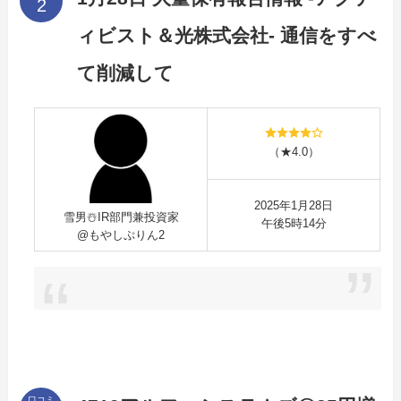
ィビスト＆光株式会社‐ 通信をすべ
て削減して
（★4.0）
2025年1月28日
雪男☃️IR部門兼投資家
午後5時14分
@もやしぷりん2
口コミ