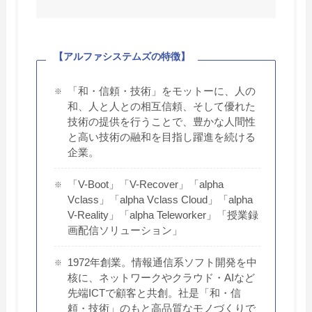
【アルファシステムズの特徴】
「和・信頼・技術」をモットーに、人の
和、人と人との相互信頼、そして優れた
技術の提供を行うことで、豊かな人間性
と高い技術の融和を目指し躍進を続ける
企業。
「V-Boot」「V-Recover」「alpha
Vclass」「alpha Vclass Cloud」「alpha
V-Reality」「alpha Teleworker」「授業録
画配信ソリューション」
1972年創業。情報通信系ソフト開発を中
核に、ネットワークやクラウド・AIなど
先端ICTで顧客と共創。社是「和・信
頼・技術」のもと高品質なモノづくりで