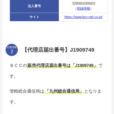
3290001005603
法人番号
（
登録情報
）
サイト
https://www.bcc-net.co.jp/
企業情報
【代理店届出番号】J1909749
ＢＣＣの
販売代理店届出番号は「J1909749」
で
す。
管轄総合通信局は
「九州総合通信局」
となりま
す。