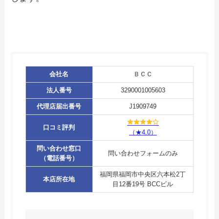
会社名
ＢＣＣ
法人番号
3290001005603
代理店届出番号
J1909749
口コミ評判
（★4.0）
問い合わせ窓口
問い合わせフォームのみ
（電話番号）
福岡県福岡市中央区六本松2丁
本店所在地
目12番19号 BCCビル