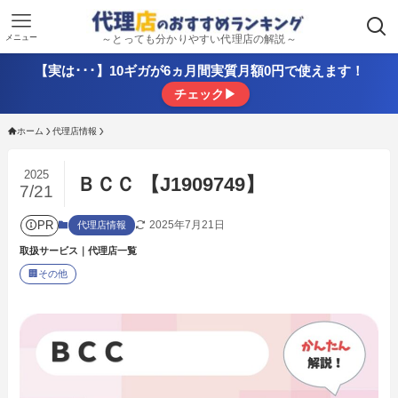
メニュー
～とっても分かりやすい代理店の解説～
【実は･･･】10ギガが6ヵ月間実質月額0円で使えます！
チェック▶
ホーム
代理店情報
2025
ＢＣＣ 【J1909749】
7/21
PR
2025年7月21日
代理店情報
取扱サービス｜代理店一覧
🏢
その他