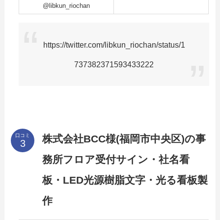
@libkun_riochan
https://twitter.com/libkun_riochan/status/1
737382371593433222
口コミ
株式会社BCC様(福岡市中央区)の事
務所フロア受付サイン・社名看
板・LED光源樹脂文字・光る看板製
作