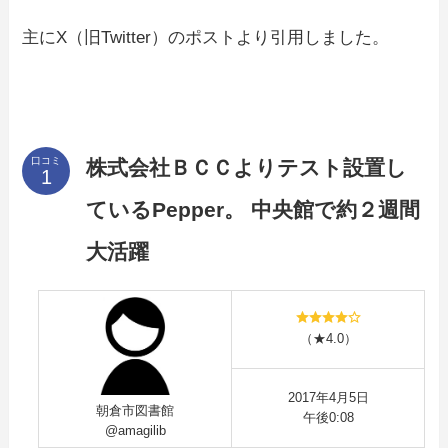
主にX（旧Twitter）のポストより引用しました。
口コミ
株式会社ＢＣＣよりテスト設置し
ているPepper。 中央館で約２週間
大活躍
（★4.0）
2017年4月5日
朝倉市図書館
午後0:08
@amagilib