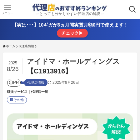
メニュー
～とっても分かりやすい代理店の解説～
【実は･･･】10ギガが6ヵ月間実質月額0円で使えます！
チェック▶
ホーム
代理店情報
アイドマ・ホールディングス
2025
8/26
【C1913916】
PR
2025年8月26日
代理店情報
取扱サービス｜代理店一覧
🏢
その他