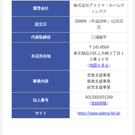
株式会社アイドマ・ホールデ
運営会社
ィングス
2008年（平成20年）12月22
設立日
日
代表取締役
三浦陽平
〒141-8569
東京都品川区上大崎２丁目１
本店所在地
３番３０号
（
地図を見る
）
営業支援事業
事業内容
業務支援事業
経営支援事業
6013301031269
法人番号
（
登録情報
）
サイト
https://www.aidma-hd.jp/