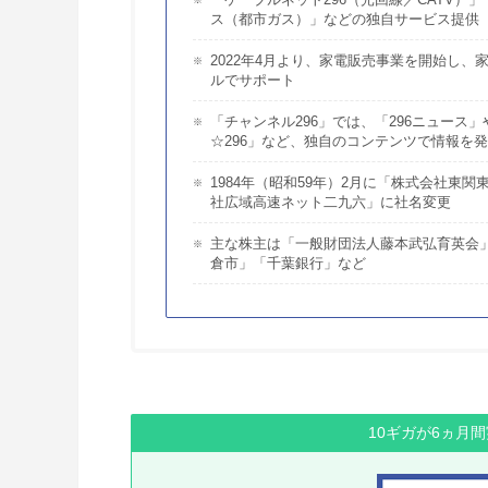
「ケーブルネット296（光回線／CATV）
ス（都市ガス）」などの独自サービス提供
2022年4月より、家電販売事業を開始し
ルでサポート
「チャンネル296」では、「296ニュース
☆296」など、独自のコンテンツで情報を
1984年（昭和59年）2月に「株式会社東
社広域高速ネット二九六」に社名変更
主な株主は「一般財団法人藤本武弘育英会
倉市」「千葉銀行」など
10ギガが6ヵ月