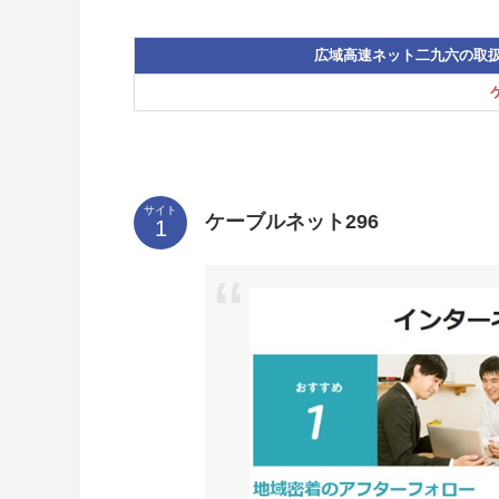
広域高速ネット二九六の取
サイト
ケーブルネット296