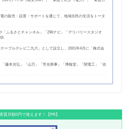
」「296モバイル（格安SIM）」「東急でんき（電力）」「東急ガ
、家電の販売・設置・サポートを通じて、地域住民の生活をトータ
」や「ふるさとチャンネル」「296ナビ」「デリバリースタジオ
発信
関東ケーブルテレビ二九六」として設立し、2001年4月に「株式会
」「藤本光弘」「山万」「芳光商事」「博報堂」「関電工」「佐
間実質月額0円で使えます！【PR】