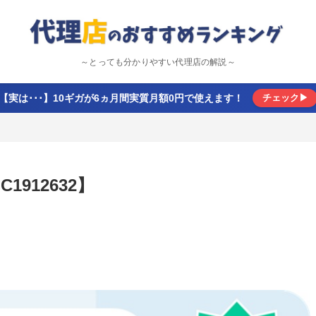
～とっても分かりやすい代理店の解説～
【実は･･･】10ギガが6ヵ月間実質月額0円で使えます！
チェック▶
912632】