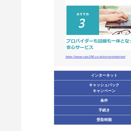
https://www.catv296.co.jp/service/internet/
インターネット
キャッシュバック
キャンペーン
条件
手続き
受取時期