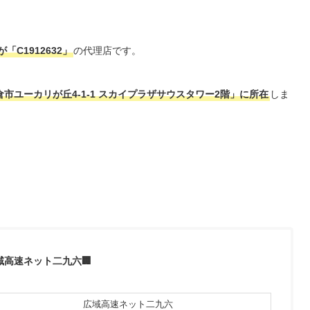
「C1912632」
の代理店です。
市ユーカリが丘4-1-1 スカイプラザサウスタワー2階」に所在
しま
域高速ネット二九六🏢
広域高速ネット二九六