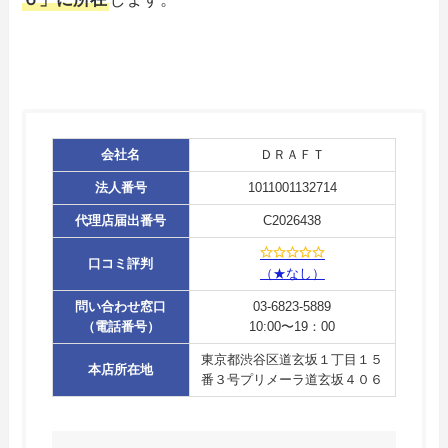
会社名
ＤＲＡＦＴ
法人番号
1011001132714
代理店届出番号
C2026438
口コミ評判
（★なし）
問い合わせ窓口
03-6823-5889
（電話番号）
10:00〜19：00
東京都渋谷区道玄坂１丁目１５
本店所在地
番３号プリメーラ道玄坂４０６