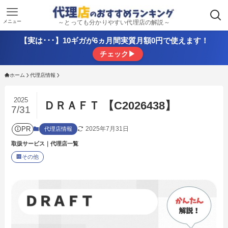
メニュー
～とっても分かりやすい代理店の解説～
【実は･･･】10ギガが6ヵ月間実質月額0円で使えます！
チェック▶
ホーム
代理店情報
2025
ＤＲＡＦＴ 【C2026438】
7/31
PR
2025年7月31日
代理店情報
取扱サービス｜代理店一覧
🏢
その他