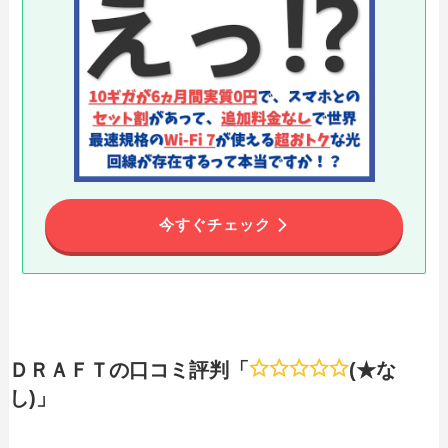
今すぐチェック
ＤＲＡＦＴの口コミ評判「
(★な
し)」