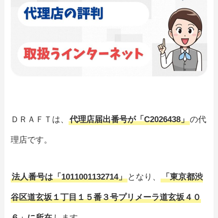
ＤＲＡＦＴは、
代理店届出番号が「C2026438」
の代
理店です。
法人番号は「1011001132714」
となり、
「
東京都渋
谷区道玄坂１丁目１５番３号プリメーラ道玄坂４０
６
」に所在
します。