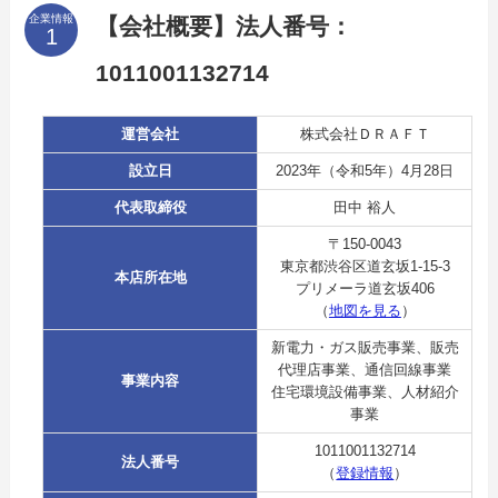
企業情報
【会社概要】法人番号：
1011001132714
運営会社
株式会社ＤＲＡＦＴ
設立日
2023年（令和5年）4月28日
代表取締役
田中 裕人
〒150-0043
東京都渋谷区道玄坂1-15-3
本店所在地
プリメーラ道玄坂406
（
地図を見る
）
新電力・ガス販売事業、販売
代理店事業、通信回線事業
事業内容
住宅環境設備事業、人材紹介
事業
1011001132714
法人番号
（
登録情報
）