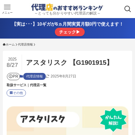
メニュー
～とっても分かりやすい代理店の解説～
【実は･･･】10ギガが6ヵ月間実質月額0円で使えます！
チェック▶
ホーム
代理店情報
2025
アスタリスク 【G1901915】
8/27
PR
2025年8月27日
代理店情報
取扱サービス｜代理店一覧
🏢
その他