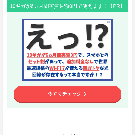
10ギガが6ヵ月間実質月額0円で使えます！【PR】
今すぐチェック