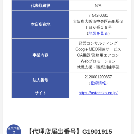
代表取締役
N/A
〒542-0081
大阪府大阪市中央区南船場３
本店所在地
丁目６番１８号
（
地図を見る
）
経営コンサルティング
Google MEO関連サービス
事業内容
OA機器/業務用エアコン
Webプロモーション
就職支援・職業訓練事業
2120001200857
法人番号
（
登録情報
）
サイト
https://asterisks.co.jp/
企業情報
【代理店届出番号】G1901915