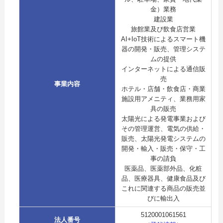
金）業務
建設業
旅館業及び飲食店営業
AI+IoT技術によるスマート機
器の開発・販売、管理システ
ムの提供
インターネットによる通信販
売
事業内容
ホテル・店舗・飲食店・商業
施設用アメニティ、業務用家
具の販売
太陽光による発電事業および
その管理運営、電気の供給・
販売、太陽光発電システムの
開発・輸入・販売・保守・工
事の請負
医薬品、医薬部外品、化粧
品、医療器具、健康食品及び
これに関連する商品の販売並
びに輸出入
5120001061561
法人番号