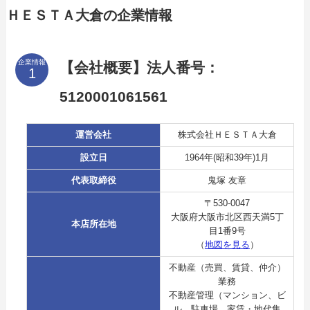
ＨＥＳＴＡ大倉の企業情報
企業情報
【会社概要】法人番号：
5120001061561
運営会社
株式会社ＨＥＳＴＡ大倉
設立日
1964年(昭和39年)1月
代表取締役
鬼塚 友章
〒530-0047
大阪府大阪市北区西天満5丁
本店所在地
目1番9号
（
地図を見る
）
不動産（売買、賃貸、仲介）
業務
不動産管理（マンション、ビ
ル、駐車場、家賃・地代集