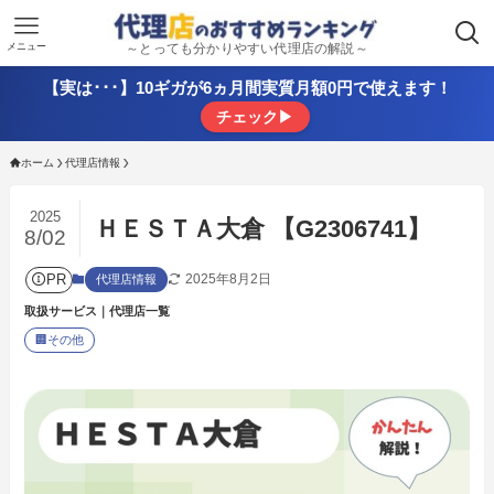
メニュー
～とっても分かりやすい代理店の解説～
【実は･･･】10ギガが6ヵ月間実質月額0円で使えます！
チェック▶
ホーム
代理店情報
2025
ＨＥＳＴＡ大倉 【G2306741】
8/02
PR
2025年8月2日
代理店情報
取扱サービス｜代理店一覧
🏢
その他