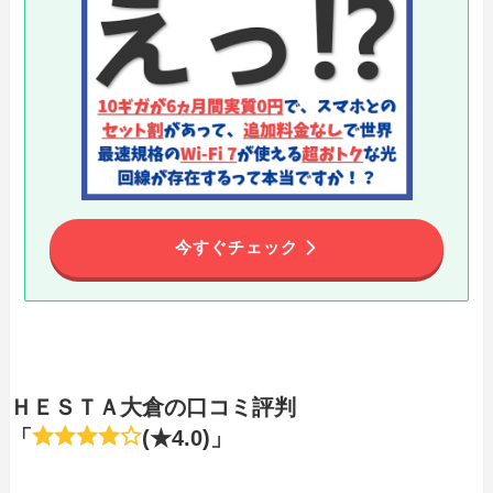
今すぐチェック
ＨＥＳＴＡ大倉の口コミ評判
「
(★4.0)」