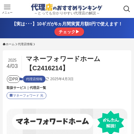
メニュー
～とっても分かりやすい代理店の解説～
【実は･･･】10ギガが6ヵ月間実質月額0円で使えます！
チェック▶
ホーム
代理店情報
マネーフォワードホーム
2025
4/03
【C2416214】
PR
2025年4月3日
代理店情報
取扱サービス｜代理店一覧
🏢
マネーフォワード 光