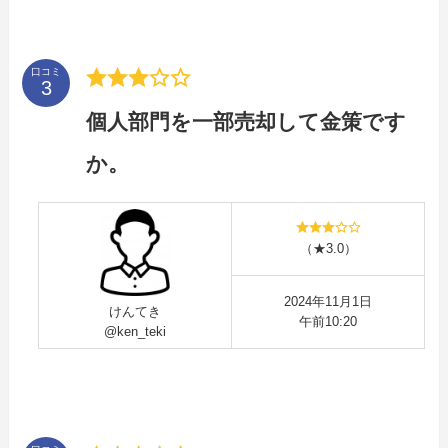
口コミ
個人部門を一部売却して金策です
か。
（★3.0）
2024年11月1日
けんてき
午前10:20
@ken_teki