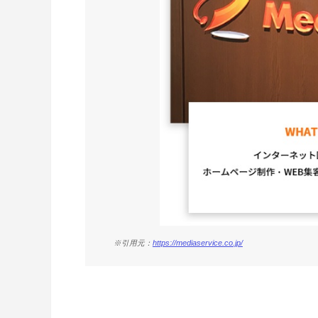
※引用元：
https://mediaservice.co.jp/