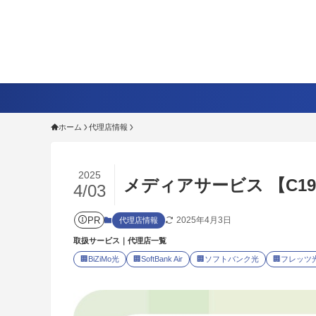
ホーム
代理店情報
2025
メディアサービス 【C190
4/03
PR
2025年4月3日
代理店情報
取扱サービス｜代理店一覧
🏢
BiZiMo光
🏢
SoftBank Air
🏢
ソフトバンク光
🏢
フレッツ