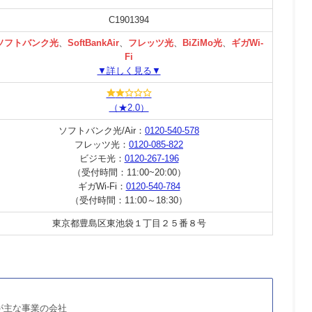
C1901394
ソフトバンク光
、
SoftBankAir
、
フレッツ光
、
BiZiMo光
、
ギガWi-
Fi
▼詳しく見る▼
（★2.0）
ソフトバンク光/Air：
0120-540-578
フレッツ光：
0120-085-822
ビジモ光：
0120-267-196
（受付時間：11:00~20:00）
ギガWi-Fi：
0120-540-784
（受付時間：11:00～18:30）
東京都豊島区東池袋１丁目２５番８号
が主な事業の会社