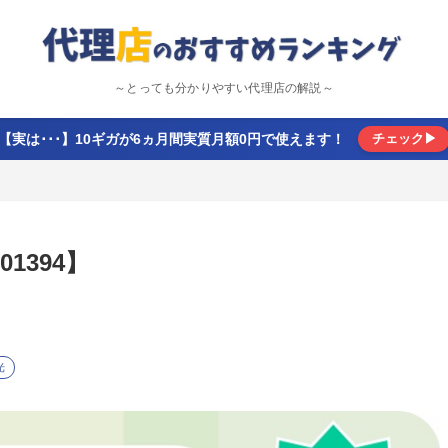
～とっても分かりやすい代理店の解説～
【実は･･･】10ギガが6ヵ月間実質月額0円で使えます！
チェック▶
1394】
光