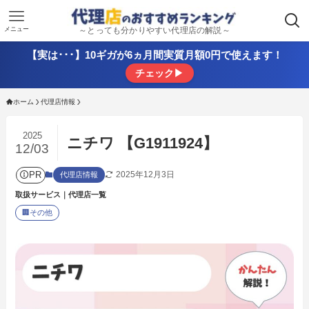
メニュー
～とっても分かりやすい代理店の解説～
【実は･･･】10ギガが6ヵ月間実質月額0円で使えます！
チェック▶
ホーム
代理店情報
2025
ニチワ 【G1911924】
12/03
PR
2025年12月3日
代理店情報
取扱サービス｜代理店一覧
🏢
その他