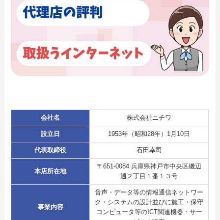
会社名
株式会社ニチワ
設立日
1953年（昭和28年）1月10日
代表取締役
石田幸司
〒651-0084 兵庫県神戸市中央区磯辺
本店所在地
通２丁目１番１３号
音声・データ等の情報通信ネットワー
ク・システムの設計並びに施工・保守
事業内容
コンピュータ等のICT関連機器・サー