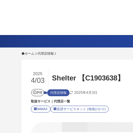
ホーム
代理店情報
2025
Shelter 【C1903638】
4/03
PR
2025年4月3日
代理店情報
取扱サービス｜代理店一覧
🏢
WiMAX
🏢
賃貸サービスネット (地域ひかり)