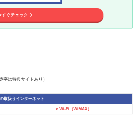
今すぐチェック
（赤字は特典サイトあり）
terの取扱うインターネット
e Wi-Fi（WiMAX）