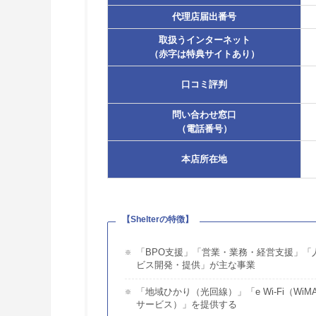
代理店届出番号
取扱うインターネット
（赤字は特典サイトあり）
口コミ評判
問い合わせ窓口
（電話番号）
本店所在地
【Shelterの特徴】
「BPO支援」「営業・業務・経営支援」
ビス開発・提供」が主な事業
「地域ひかり（光回線）」「e Wi-Fi（W
サービス）」を提供する