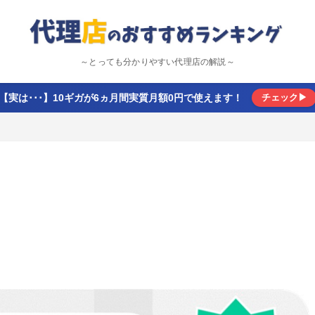
～とっても分かりやすい代理店の解説～
【実は･･･】10ギガが6ヵ月間実質月額0円で使えます！
チェック▶