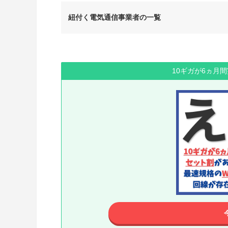
紐付く電気通信事業者の一覧
10ギガが6ヵ月