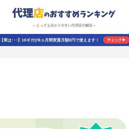
～とっても分かりやすい代理店の解説～
【実は･･･】10ギガが6ヵ月間実質月額0円で使えます！
チェック▶