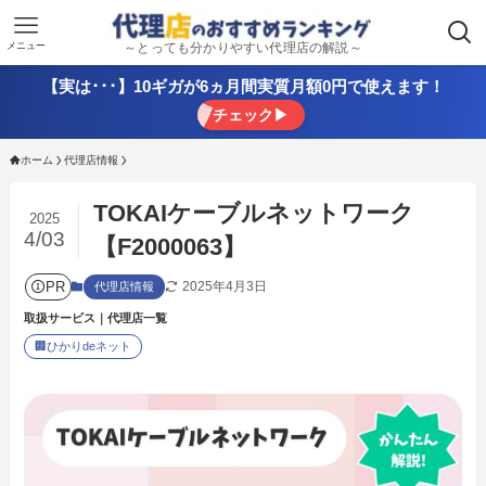
メニュー
～とっても分かりやすい代理店の解説～
【実は･･･】10ギガが6ヵ月間実質月額0円で使えます！
チェック▶
ホーム
代理店情報
TOKAIケーブルネットワーク
2025
4/03
【F2000063】
PR
2025年4月3日
代理店情報
取扱サービス｜代理店一覧
🏢
ひかりdeネット