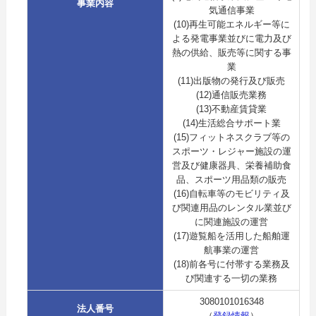
事業内容
気通信事業
(10)再生可能エネルギー等に
よる発電事業並びに電力及び
熱の供給、販売等に関する事
業
(11)出版物の発行及び販売
(12)通信販売業務
(13)不動産賃貸業
(14)生活総合サポート業
(15)フィットネスクラブ等の
スポーツ・レジャー施設の運
営及び健康器具、栄養補助食
品、スポーツ用品類の販売
(16)自転車等のモビリティ及
び関連用品のレンタル業並び
に関連施設の運営
(17)遊覧船を活用した船舶運
航事業の運営
(18)前各号に付帯する業務及
び関連する一切の業務
3080101016348
法人番号
（
登録情報
）