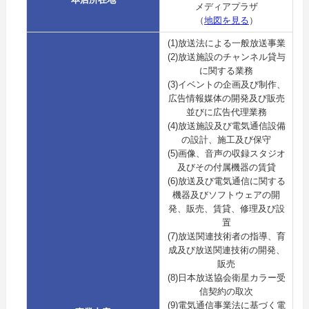
メディアプラザ
（
地図を見る
）
(1)放送法による一般放送事業
(2)放送施設のチャンネル貸与
に関する業務
(3)イベントの企画及び制作、
広告情報媒体の開発及び販売
並びに広告代理業務
(4)放送施設及び電気通信設備
の設計、施工及び保守
(5)画像、音声の収録スタジオ
及びその付属機器の賃貸
(6)放送及び電気通信に関する
機器及びソフトウェアの開
発、販売、賃貸、修理及び設
置
(7)放送関連技術者の指導、育
成及び放送関連技術の開発、
販売
(8)日本放送協会衛星カラー受
信契約の取次
(9)電気通信事業法に基づく電