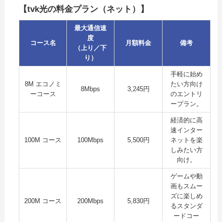
【tvk光の料金プラン（ネット）】
最大通信速
度
コース名
月額料金
備考
（上り／下
り）
手軽に始め
8M エコノミ
たい方向け
8Mbps
3,245円
ーコース
のエントリ
ープラン。
経済的に高
速インター
100M コース
100Mbps
5,500円
ネットを楽
しみたい方
向け。
ゲームや動
画もスムー
ズに楽しめ
200M コース
200Mbps
5,830円
るスタンダ
ードコー