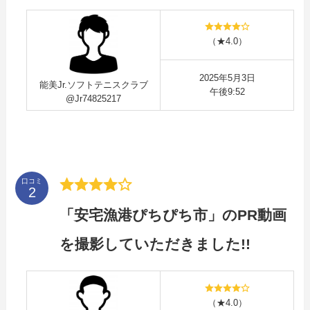
（★4.0）
2025年5月3日
能美Jr.ソフトテニスクラブ
午後9:52
@Jr74825217
口コミ
「安宅漁港ぴちぴち市」のPR動画
を撮影していただきました!!
（★4.0）