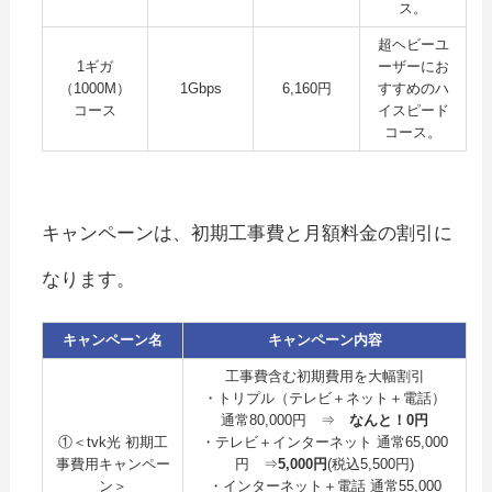
ス。
超ヘビーユ
1ギガ
ーザーにお
（1000M）
1Gbps
6,160円
すすめのハ
コース
イスピード
コース。
キャンペーンは、初期工事費と月額料金の割引に
なります。
キャンペーン名
キャンペーン内容
工事費含む初期費用を大幅割引
・トリプル（テレビ＋ネット＋電話）
通常80,000円 ⇒
なんと！0円
①＜tvk光 初期工
・テレビ＋インターネット 通常65,000
事費用キャンペー
円 ⇒
5,000円
(税込5,500円)
ン＞
・インターネット＋電話 通常55,000