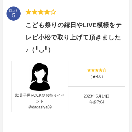
口コミ
こども祭りの縁日やLIVE模様をテ
レビ小松で取り上げて頂きました
♪（╹◡╹）
（★4.0）
駄菓子屋ROCK＠お祭りイベ
2023年5月14日
ント
午前7:04
@dagasiya69