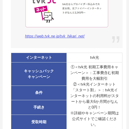
https://web.tvk.ne.jp/tvk_hikari_net/
インターネット
tvk光
①＜tvk光 初期工事費用キャ
キャッシュバック
ンペーン＞：工事費含む初期
キャンペーン
費用を大幅割引
②＜tvk光インターネット
「スタート割」＞：tvk光イ
条件
ンターネットの利用料がスタ
ートから最大6か月間がなん
手続き
と0円！
※詳細やキャンペーン期間は
公式サイトでご確認くださ
受取時期
い。