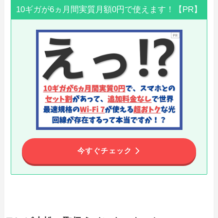
10ギガが6ヵ月間実質月額0円で使えます！【PR】
今すぐチェック