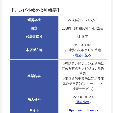
【テレビ小松の会社概要】
運営会社
株式会社テレビ小松
設立
1988年（昭和63年）4月25日
代表取締役
縄 紘平
〒923-0918
本店所在地
石川県小松市京町86番地
（
地図を見る
）
◇有線テレビジョン放送法に
定める有線テレビジョン放送
事業
事業内容
◇電気通信事業法に定める電
気通信事業(インターネット
接続サービス)
2220001012202
法人番号
（
登録情報
）
サイト
https://web.tvk.ne.jp/