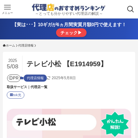
メニュー
～とっても分かりやすい代理店の解説～
【実は･･･】10ギガが6ヵ月間実質月額0円で使えます！
チェック▶
ホーム
代理店情報
2025
テレビ小松 【E1914959】
5/08
PR
2025年5月8日
代理店情報
取扱サービス｜代理店一覧
🏢
tvk光