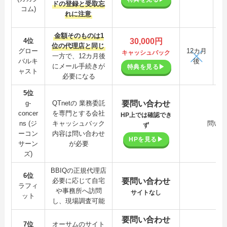
ドの登録と受取忘
K
コム)
れに注意
金額そのものは1
30,000円
4位
オ
位の代理店と同じ
グロー
12カ月
キャッシュバック
一方で、12カ月後
バルキ
後
加
にメール手続きが
特典を見る▶
ャスト
必要になる
5位
要問い合わせ
g-
QTnetの 業務委託
concer
を専門とする会社
HP上では確認でき
ns (ジ
キャッシュバック
問い
ず
ーコン
内容は問い合わせ
HPを見る▶
サーン
が必要
ズ)
BBIQの正規代理店
6位
要問い合わせ
必要に応じて自宅
ラフィ
特
や事務所へ訪問
サイトなし
ット
し、現場調査可能
要問い合わせ
7位
オーサムのサイト