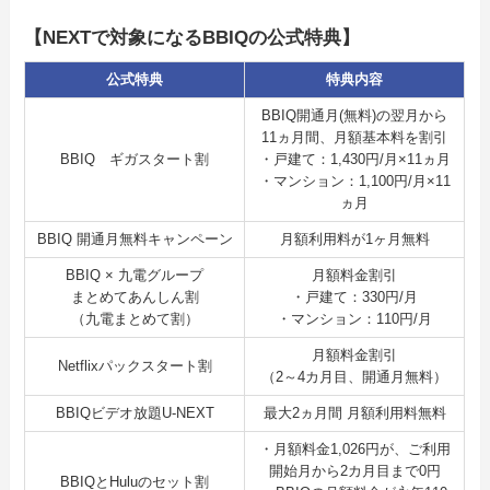
【NEXTで対象になるBBIQの公式特典】
公式特典
特典内容
BBIQ開通月(無料)の翌月から
11ヵ月間、月額基本料を割引
BBIQ ギガスタート割
・戸建て：1,430円/月×11ヵ月
・マンション：1,100円/月×11
ヵ月
BBIQ 開通月無料キャンペーン
月額利用料が1ヶ月無料
BBIQ × 九電グループ
月額料金割引
まとめてあんしん割
・戸建て：330円/月
（九電まとめて割）
・マンション：110円/月
月額料金割引
Netflixパックスタート割
（2～4カ月目、開通月無料）
BBIQビデオ放題U-NEXT
最大2ヵ月間 月額利用料無料
・月額料金1,026円が、ご利用
開始月から2カ月目まで0円
BBIQとHuluのセット割