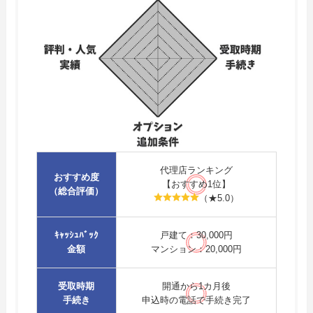
代理店ランキング
おすすめ度
【おすすめ1位】
（総合評価）
（★5.0）
ｷｬｯｼｭﾊﾞｯｸ
戸建て：30,000円
金額
マンション：20,000円
受取時期
開通から1カ月後
手続き
申込時の電話で手続き完了