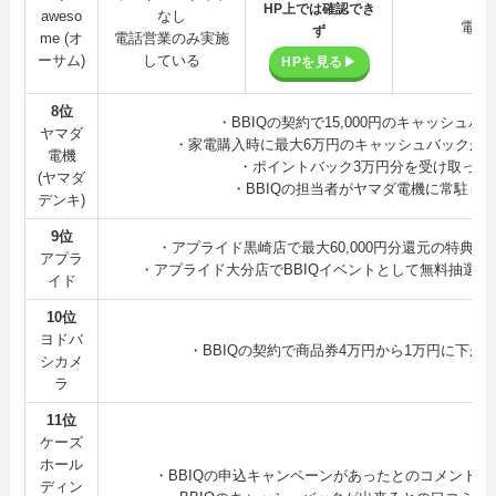
HP上では確認でき
aweso
なし
電話
ず
me (オ
電話営業のみ実施
ーサム)
している
HPを見る▶
8位
・BBIQの契約で15,000円のキャッシュ
ヤマダ
・家電購入時に最大6万円のキャッシュバックが
電機
・ポイントバック3万円分を受け取った
(ヤマダ
・BBIQの担当者がヤマダ電機に常駐し
デンキ)
9位
・アプライド黒崎店で最大60,000円分還元の特典あり
アプラ
・アプライド大分店でBBIQイベントとして無料抽選会開催
イド
10位
ヨドバ
・BBIQの契約で商品券4万円から1万円に下が
シカメ
ラ
11位
ケーズ
ホール
・BBIQの申込キャンペーンがあったとのコメントあり（
ディン