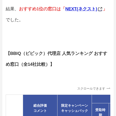
結果、
おすすめ1位の窓口は「
NEXT(ネクスト)
」
でした。
【BBIQ（ビビック）代理店 人気ランキング おすす
め窓口（全14社比較）】
スクロールできます
順位
総合評価
限定キャンペーン
ｵﾌ
代理店
受取時
コメント
キャッシュバック
追
名
期