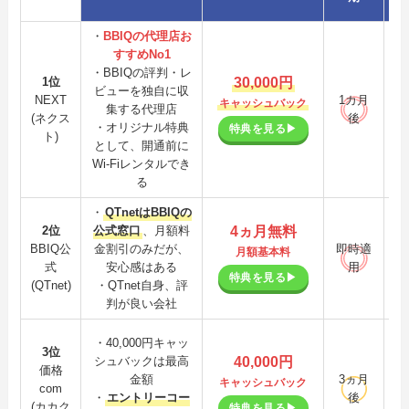
・
BBIQの代理店お
すすめNo1
・BBIQの評判・レ
30,000円
1位
ビューを独自に収
NEXT
1カ月
キャッシュバック
集する代理店
(ネクス
後
・オリジナル特典
特典を見る▶
ト)
として、開通前に
Wi-Fiレンタルでき
る
・
QTnetはBBIQの
4ヵ月無料
2位
公式窓口
、月額料
BBIQ公
金割引のみだが、
即時適
月額基本料
式
安心感はある
用
特典を見る▶
(QTnet)
・QTnet自身、評
判が良い会社
・40,000円キャッ
エ
3位
40,000円
シュバックは最高
リ
価格
金額
3ヵ月
キャッシュバック
com
・
エントリーコー
後
(
(カカク
特典を見る▶