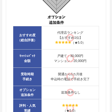
代理店ランキング
おすすめ度
【おすすめ1位】
（総合評価）
（★5.0）
ｷｬｯｼｭﾊﾞｯｸ
戸建て：30,000円
金額
マンション：20,000円
受取時期
開通から1カ月後
手続き
申込時の電話で手続き完了
オプション
追加条件なし
追加条件
評判・人気
実績
（★5.0）