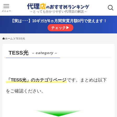
メニュー
～とっても分かりやすい代理店の解説～
【実は･･･】10ギガが6ヵ月間実質月額0円で使えます！
チェック▶
ホーム
TESS光
TESS光
– category –
「TESS光」のカテゴリページ
です。まとめは以下
をご確認ください。