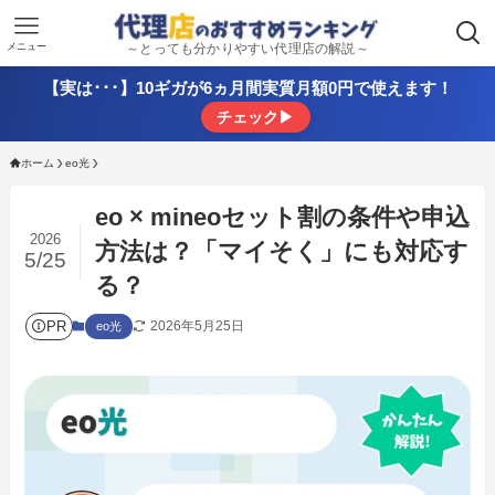
メニュー
～とっても分かりやすい代理店の解説～
【実は･･･】10ギガが6ヵ月間実質月額0円で使えます！
チェック▶
ホーム
eo光
eo × mineoセット割の条件や申込
2026
方法は？「マイそく」にも対応す
5/25
る？
PR
2026年5月25日
eo光