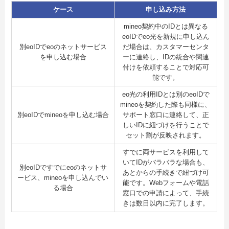
ケース
申し込み方法
mineo契約中のIDとは異なる
eoIDでeo光を新規に申し込ん
別eoIDでeoのネットサービス
だ場合は、カスタマーセンタ
を申し込む場合
ーに連絡し、IDの統合や関連
付けを依頼することで対応可
能です。
eo光の利用IDとは別のeoIDで
mineoを契約した際も同様に、
別eoIDでmineoを申し込む場合
サポート窓口に連絡して、正
しいIDに紐づけを行うことで
セット割が反映されます。
すでに両サービスを利用して
いてIDがバラバラな場合も、
別eoIDですでにeoのネットサ
あとからの手続きで紐づけ可
ービス、mineoを申し込んでい
能です。Webフォームや電話
る場合
窓口での申請によって、手続
きは数日以内に完了します。