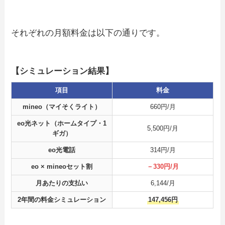
それぞれの月額料金は以下の通りです。
【シミュレーション結果】
項目
料金
mineo（マイそくライト）
660円/月
eo光ネット（ホームタイプ・1
5,500円/月
ギガ）
eo光電話
314円/月
eo × mineoセット割
－330円/月
月あたりの支払い
6,144/月
2年間の料金シミュレーション
147,456円