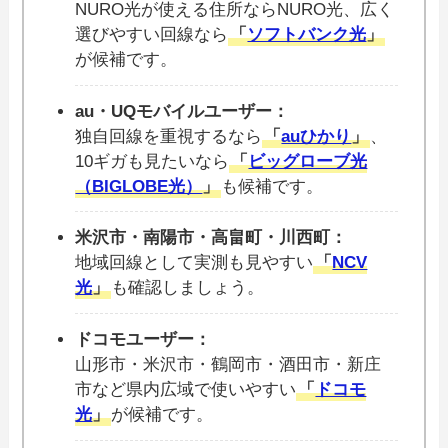
NURO光が使える住所ならNURO光、広く
選びやすい回線なら
「
ソフトバンク光
」
が候補です。
au・UQモバイルユーザー：
独自回線を重視するなら
「
auひかり
」
、
10ギガも見たいなら
「
ビッグローブ光
（BIGLOBE光）
」
も候補です。
米沢市・南陽市・高畠町・川西町：
地域回線として実測も見やすい
「
NCV
光
」
も確認しましょう。
ドコモユーザー：
山形市・米沢市・鶴岡市・酒田市・新庄
市など県内広域で使いやすい
「
ドコモ
光
」
が候補です。