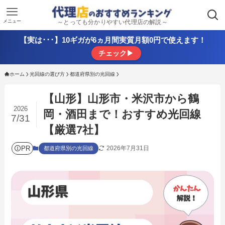
メニュー
～とっても分かりやすい代理店の解説～
【実は･･･】10ギガが6ヵ月間実質月額0円で使えます！
チェック▶
ホーム
光回線の選び方
都道府県別の光回線
【山形】山形市・米沢市から鶴
2026
岡・酒田まで！おすすめ光回線
7/31
【厳選7社】
PR
2026年7月31日
都道府県別の光回線