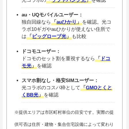
光コラボの
「
ソフトバンク光
」
を確認
au・UQモバイルユーザー：
独自回線なら
「
auひかり
」
を確認。光コ
ラボ10ギガやauひかりが使えない住所で
は
「
ビッグローブ光
」
も比較
ドコモユーザー：
ドコモのセット割を重視するなら
「
ドコ
モ光
」
を確認
スマホ割なし・格安SIMユーザー：
光コラボのコスパ枠として
「
GMOとくと
くBB光
」
を確認
※提供エリアは市区町村単位の目安です。実際の提
供可否は住所・建物・集合住宅設備によって変わり