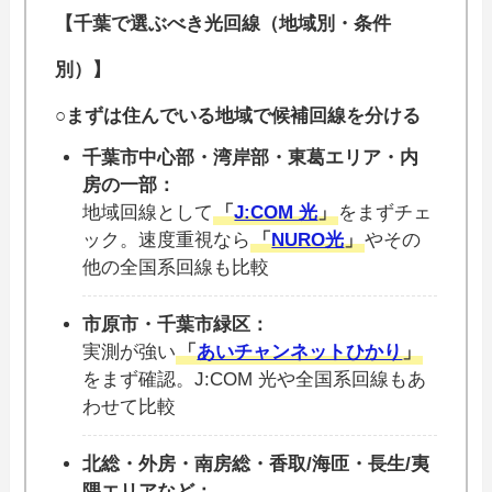
【千葉で選ぶべき光回線（地域別・条件
別）】
○まずは住んでいる地域で候補回線を分ける
千葉市中心部・湾岸部・東葛エリア・内
房の一部：
地域回線として
「
J:COM 光
」
をまずチェ
ック。速度重視なら
「
NURO光
」
やその
他の全国系回線も比較
市原市・千葉市緑区：
実測が強い
「
あいチャンネットひかり
」
をまず確認。J:COM 光や全国系回線もあ
わせて比較
北総・外房・南房総・香取/海匝・長生/夷
隅エリアなど：