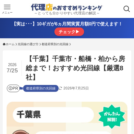
メニュー
～とっても分かりやすい代理店の解説～
【実は･･･】10ギガが6ヵ月間実質月額0円で使えます！
チェック▶
ホーム
光回線の選び方
都道府県別の光回線
【千葉】千葉市・船橋・柏から房
2026
総まで！おすすめ光回線【厳選8
7/25
社】
PR
2026年7月25日
都道府県別の光回線